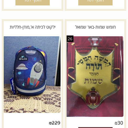
חומש שמות-באר שמואל
ילקוט לכיתה א',מודן-חלליות
26
₪
229
₪
30