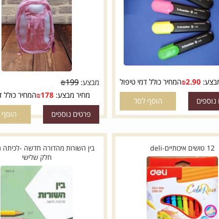
שה איכותי, יחידה 1
תיק 2ב1 מודן כתום
2.90
₪
המחיר כולל דמי טיפול
199
₪
מבצע:
מחיר מבצע:
178
₪
המחיר כולל דמי 
ם
הוסף לסל
פרטים נוספים
הוסף לסל
בין השורות מהדורה חדשה -לכיתה ג ע.
חלק שלישי