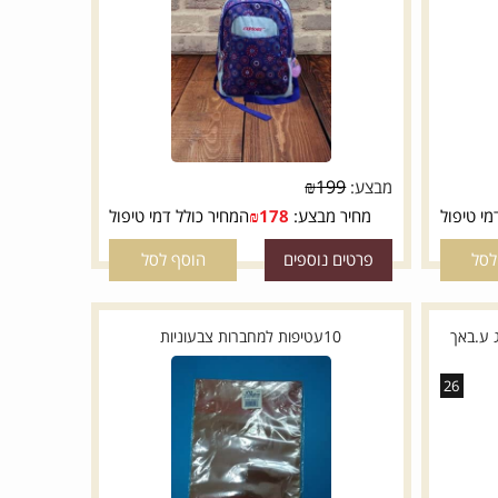
תיק 2ב1 מודן כחול סגול
₪
199
מבצע:
טיפול
מחיר מבצע:
178
₪
המחיר כולל דמי טיפול
פרטים נוספים
הוסף לסל
באך
10עטיפות למחברות צבעוניות
26