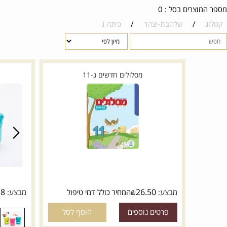
רים בסל : 0
/
שלהבת-יצהר
/
כיתה ג
מסלולים חדשים ג-11
3 מחדדי מיכל קטנים.
₪
8
₪
26.50
מבצע:
המחיר כולל דמי טיפול
מבצע: