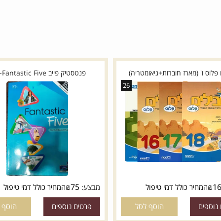
' (מארז חוברות+גיאומטריה)
פנטסטיק פייב Fantastic Five-ספר
26
₪
75
חיר כולל דמי טיפול
מבצע:
המחיר כולל דמי טיפול