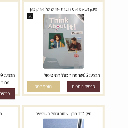
פרטים נוספי
סינק אבאוט איט חוברת -חדש של אריק כהן
תיק 2ב1 מודן- שחור אפור
26
₪
199
₪
66
מבצע:
המחיר כולל דמי טיפול
מבצע:
מחיר מבצע:
פרטים נוספים
הוסף לסל
פרטים נוספי