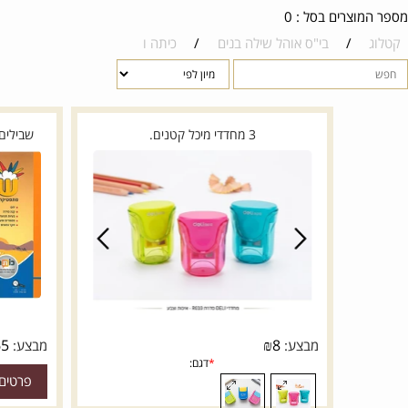
רים בסל : 0
/
בי"ס אוהל שילה בנים
/
כיתה ו
3 מחדדי מיכל קטנים.
שבילים פלוס ו
₪
165
₪
8
מבצע:
מבצע:
המ