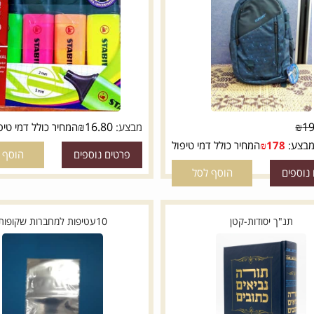
טושי הדגשה סטבילו
₪
16.80
מבצע:
המחיר כולל דמי טיפול
178
₪
המחיר כולל דמי טיפול
פרטים נוספים
הוסף לסל
ם
הוסף לסל
נ"ך יסודות-קטן
10עטיפות למחברות שקופות