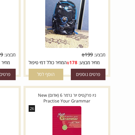
תיק 2ב1 מודן- שחור וכחול משולשים
תיק 2ב1 מודן- כחול ככה שחור
₪
199
₪
199
מבצע:
מבצע:
מחיר מבצע:
178
₪
המחיר כולל דמי טיפול
מחיר מבצע:
פרטים נוספים
הוסף לסל
פרטים נוספי
ניו פרקטיס יור גרמר 6 (אדום) New
ת
Practise Your Grammar