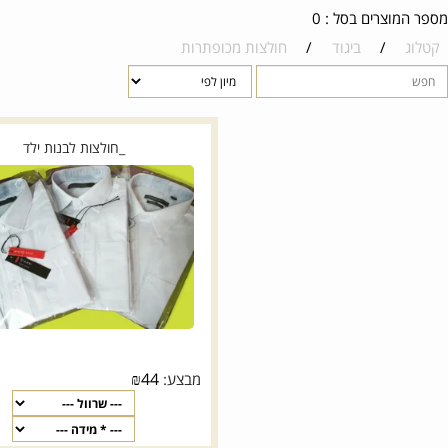
רים בסל : 0
/
ביגוד
/
חולצות מכופתרות
_חולצות לבנות ילד
₪
44
מבצע: