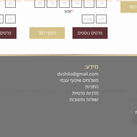
פרטים נוספים
הוסף לסל
פרטים נוס
מידה:
*
מידה:
14
12
10
8
8
7
6
מידע:
R
20
20
18
16
dvshilo@gmail.com
ה
משלוחים ואיסוף עצמי
ח
*
צבע:
*
צבע:
החזרות
לבן
שמנת
מדניות פרטיות
שאלות ותשובות