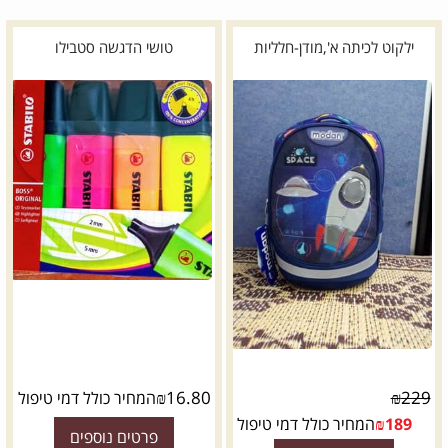
ילקוט לכיתה א',מודן-חלליות
טושי הדגשה סטבילו
*
דגם:
₪
16.80
₪
229
המחיר כולל דמי טיפול
189
₪
המחיר כולל דמי טיפול
פרטים נוספים