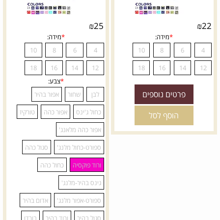
₪
25
₪
22
פרטים נוספים
הוסף לסל
*
מידה:
*
מידה:
10
8
6
4
10
8
18
16
14
12
18
16
*
צבע: