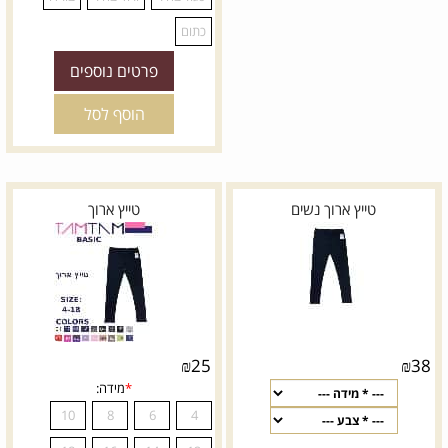
לבן
שחור
אפור בהיר
כחול ג'ינס
אפור כהה
טורקיז
פרטים נוספים
אפור כהה מלאנג'
הוסף לסל
ספורט-כחול מלנג'
סגול כהה
ורוד פוקסיה
כחול כהה
טייץ ארוך נשים
טייץ ארוך
גינס בהיר-מלנג'
ספורט-אפור מלנג'
אדום בהיר
סגול בהיר
ורוד בהיר
בורדו
₪
25
₪
38
כתום