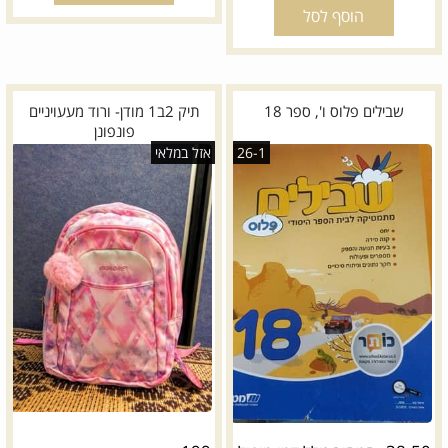
הוסף לסל
שבילים פלוס ו', ספר 18
תיק 2ב1 מודן- ורוד מעעויניים
פונפונן
26-1
אזל במלאי