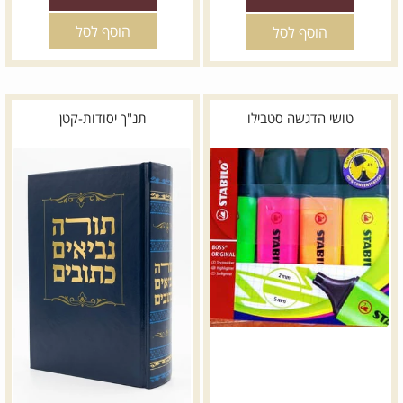
הוסף לסל
הוסף לסל
טושי הדגשה סטבילו
תנ"ך יסודות-קטן