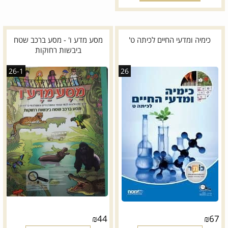
כימיה ומדעי החיים לכיתה ט'
מסע מדע ו' - מסע ברכב שטח
ביבשות רחוקות
26-1
26
₪
44
₪
67