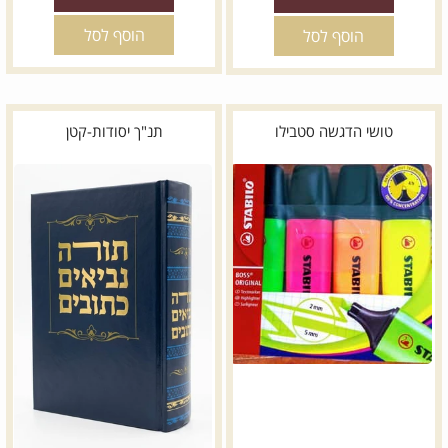
הוסף לסל
הוסף לסל
טושי הדגשה סטבילו
תנ"ך יסודות-קטן