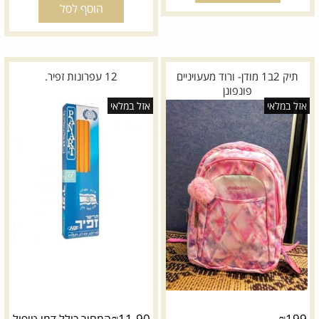
הוסף לסל
תיק 2ב1 מודן- ורוד מעעויניים
12 עפרונות זפיר.
פונפונן
אזל במלאי
אזל במלאי
₪
11.90
₪
199
המחיר כולל דמי טיפול