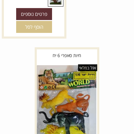
20
18
16
20
*
צבע:
*
צבע:
פרטים נוספים
אבן
בז'
שחור
כחול
אפור כהה
בז'
הוסף לסל
אבן
חיות סאפרי 6 יח
אזל במלאי