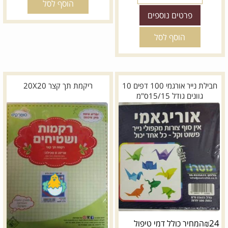
הוסף לסל
פרטים נוספים
*
מידה:
*
מידה:
הוסף לסל
14
12
10
8
6
5
20
18
16
12
10
*
צבע:
חבילת נייר אורגמי 100 דפים 10
ריקמת תך קצר 20X20
20
18
גוונים גודל 15/15ס"מ
לבן
שמנת
*
צבע:
₪
24
המחיר כולל דמי טיפול