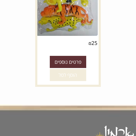
₪
25
פרטים נוספים
*
מידה:
הוסף לסל
8
6
16
14
*
צבע:
אפור כהה
בז'