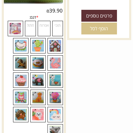
₪
39.90
פרטים נוספים
הוסף לסל
*
מידה:
*
מידה:
14
12
10
8
14
12