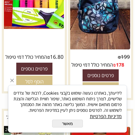
₪
16.80
₪
199
המחיר כולל דמי טיפול
178
₪
המחיר כולל דמי טיפול
פרטים נוספים
פרטים נוספים
הוסף לסל
הוסף לסל
לידיעתך, באתרנו נעשה שימוש בקבצי Cookies, לרבות של צדדים
שלישיים, לצורך ניתוח השימוש באתר, שיפור חוויית הגלישה והצגת
פרסום מותאם אישית. המשך גלישה באתר מהווה את הסכמתך
לשימוש זה. לפרטים נוספים ניתן לעיין במדיניות הפרטיות.
מדיניות הפרטיות
12 טושים איכותיים-deli
בין השורות הבעה ומדעי וכיתה ג'
מאשר
26