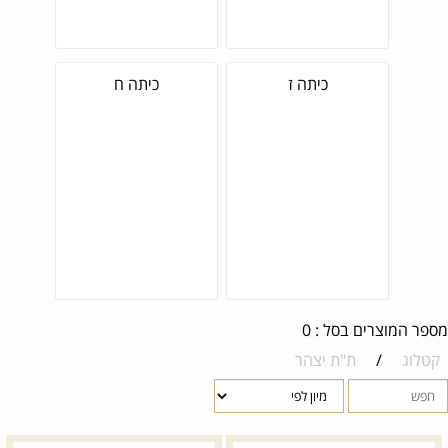
כיתה ז
כיתה ח
מספר המוצרים בסל : 0
קטלוג
/
ת"ת יצהר