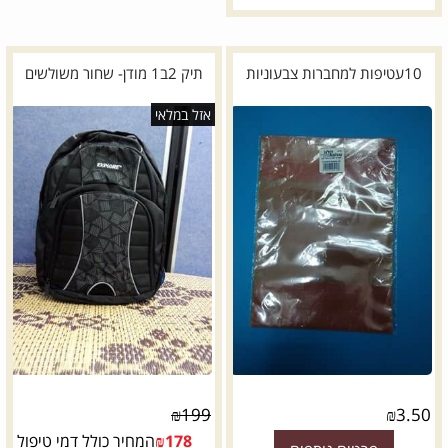
10עטיפות למחברות צבעוניות
תיק 2ב1 מודן- שחור משולשים
אזל במלאי
₪
199
₪
3.50
178
₪
המחיר כולל דמי טיפול