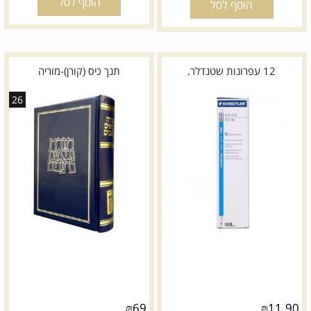
הוסף לסל
הוסף לסל
12 עפרונות שטנדלר.
תנך כיס (קורן)-מוריה
26
₪
69
₪
11.90